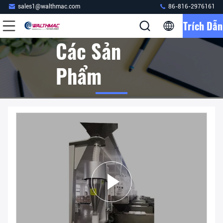
sales1@walthmac.com
86-816-2976161
Trích Dẫn
Các Sản
Phẩm