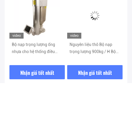
video
video
vi
Bộ nạp trọng lượng ống
Nguyên liệu thô Bộ nạp
10
ỉ
nhựa cho hệ thống điều
trọng lượng 900kg / H Bộ
nạ
g
khiển ép đùn Thuật toán
nạp định lượng trọng lượng
Ng
thích ứng
Nhận giá tốt nhất
Nhận giá tốt nhất
Gửi yêu cầu của bạn
Vui lòng gửi yêu cầu của 
bạn và chúng tôi sẽ trả 
lời bạn càng sớm càng 
tốt.