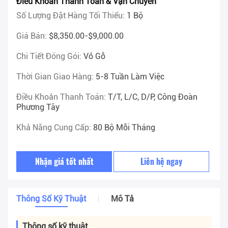
Điều Khoản Thanh Toán & Vận Chuyển
Số Lượng Đặt Hàng Tối Thiểu:
1 Bộ
Giá Bán:
$8,350.00-$9,000.00
Chi Tiết Đóng Gói:
Vỏ Gỗ
Thời Gian Giao Hàng:
5-8 Tuần Làm Việc
Điều Khoản Thanh Toán:
T/T, L/C, D/P, Công Đoàn
Phương Tây
Khả Năng Cung Cấp:
80 Bộ Mỗi Tháng
Nhận giá tốt nhất
Liên hệ ngay
Thông Số Kỹ Thuật
Mô Tả
Thông số kỹ thuật