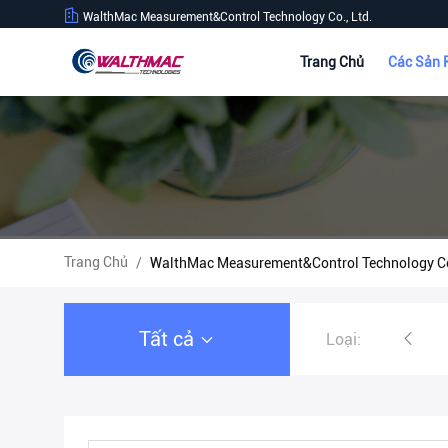
WalthMac Measurement&Control Technology Co., Ltd.
Trang Chủ
Các Sản
Trang Chủ
/
WalthMac Measurement&Control Technology Co
Tất cả
Loại:
Hệ thống cho ăn trọng lượng