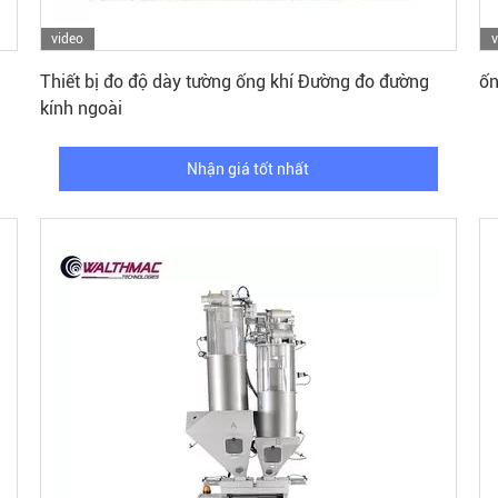
video
v
Nhận giá tốt nhất
Thiết bị đo độ dày tường ống khí Đường đo đường
ốn
kính ngoài
Nhận giá tốt nhất