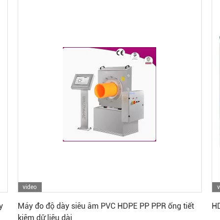
video
v
Nhận giá tốt nhất
y
Máy đo độ dày siêu âm PVC HDPE PP PPR ống tiết
HD
kiệm dữ liệu dài